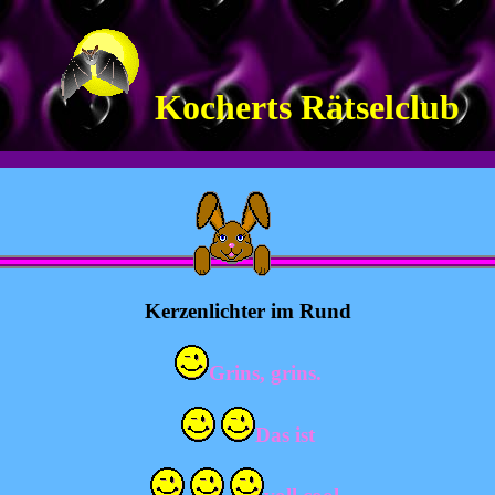
Kocherts Rätselclub
Kerzenlichter im Rund
Grins, grins.
Das ist