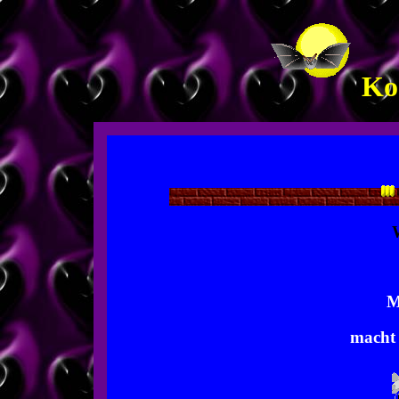
Ko
W
M
macht