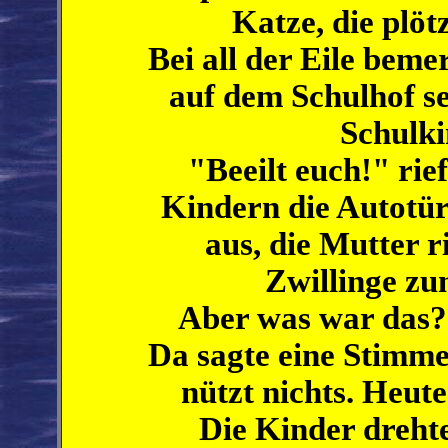
Katze, die plötz
Bei all der Eile beme
auf dem Schulhof sel
Schulki
"Beeilt euch!" rie
Kindern die Autotür.
aus, die Mutter r
Zwillinge zu
Aber was war das? 
Da sagte eine Stimme
nützt nichts. Heute
Die Kinder dreht