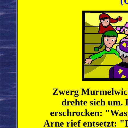
(
Zwerg Murmelwich
drehte sich um. 
erschrocken: "Was
Arne rief entsetzt: "