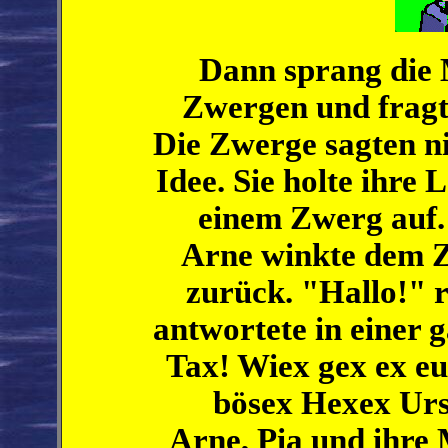
Dann sprang die M
Zwergen und fragt
Die Zwerge sagten ni
Idee. Sie holte ihre 
einem Zwerg auf. 
Arne winkte dem Z
zurück. "Hallo!" r
antwortete in einer
Tax! Wiex gex ex eu
bösex Hexex Urs
Arne, Pia und ihre