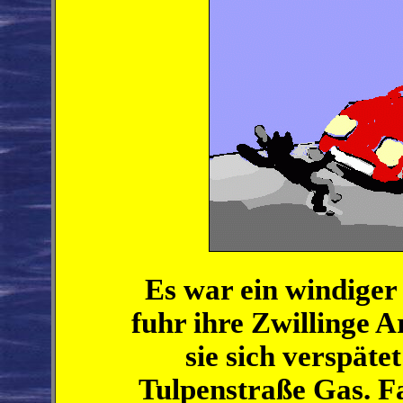
Es war ein windige
fuhr ihre Zwillinge A
sie sich verspäte
Tulpenstraße Gas. Fa