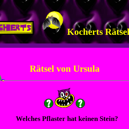
Kocherts Rätse
Rätsel von Ursula
Welches Pflaster hat keinen Stein?