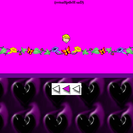
(retsalfptfeH saD)